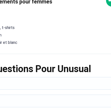
êtements pour femmes
 t-shirts
m
r et blanc
uestions Pour Unusual