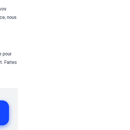
 vos
nce, nous
e pour
t. Faites