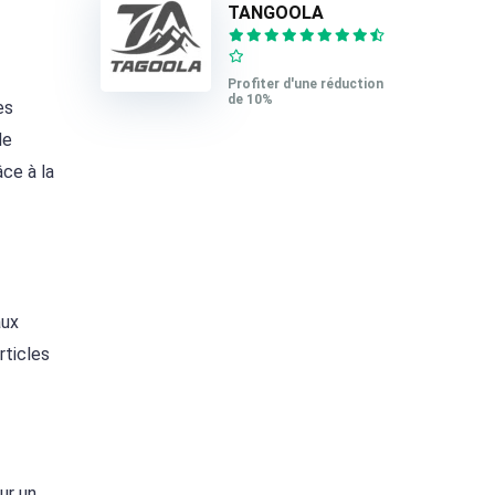
TANGOOLA
Profiter d'une réduction
de 10%
es
de
âce à la
aux
rticles
ur un