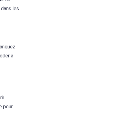
 dans les
manquez
céder à
ir
e pour