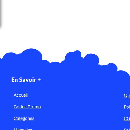
En Savoir +
Qu
Accueil
Pol
Codes Promo
C
Catégories