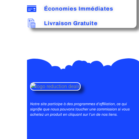
Économies Immédiates
Livraison Gratuite
Notre site participe à des programmes d’affiliation, ce qui
signifie que nous pouvons toucher une commission si vous
achetez un produit en cliquant sur l’un de nos liens.