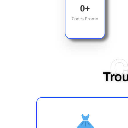
0
+
Codes Promo
C
Trou