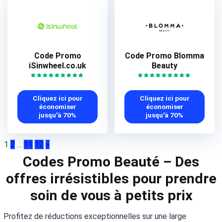
Code Promo
Code Promo Blomma
iSinwheel.co.uk
Beauty
Cliquez ici pour
Cliquez ici pour
économiser
économiser
jusqu'à 70%
jusqu'à 70%
1
2
…
11
12
»
Codes Promo Beauté – Des
offres irrésistibles pour prendre
soin de vous à petits prix
Profitez de réductions exceptionnelles sur une large