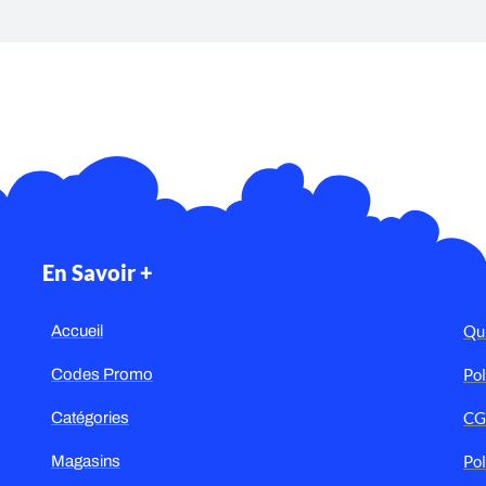
En Savoir +
Qu
Accueil
Pol
Codes Promo
C
Catégories
Pol
Magasins