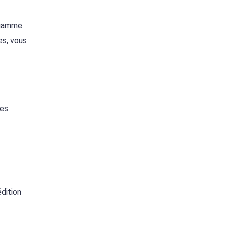
e gamme
es, vous
des
dition