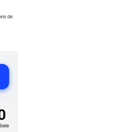
oins de
0
bale