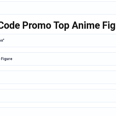
 Code Promo Top Anime Fig
on”
e Figure