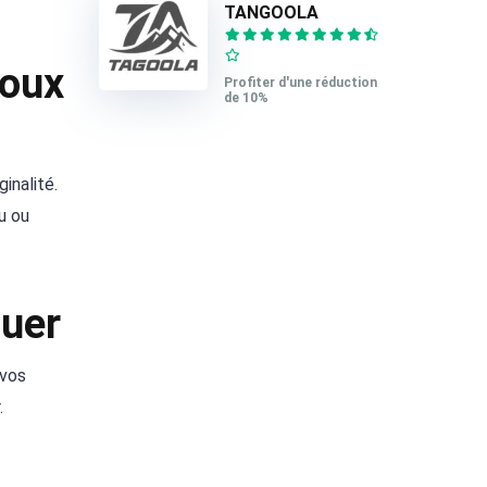
TANGOOLA
joux
Profiter d'une réduction
de 10%
inalité.
u ou
quer
 vos
.