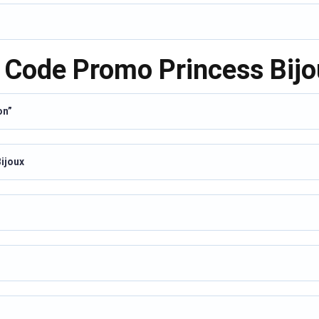
e Code Promo Princess Bij
on”
Bijoux