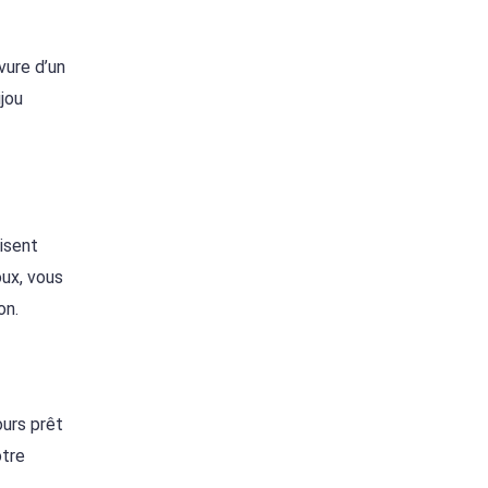
vure d’un
jou
lisent
oux, vous
on.
ours prêt
otre