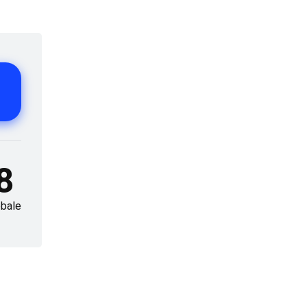
8
bale