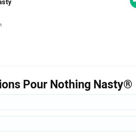
asty
n
tions Pour Nothing Nasty®