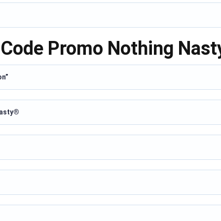
e Code Promo Nothing Nas
on”
Nasty®