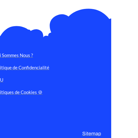
i Sommes Nous ?
itique de Confidencialité
GU
itiques de Cookies 🍪
Sitemap