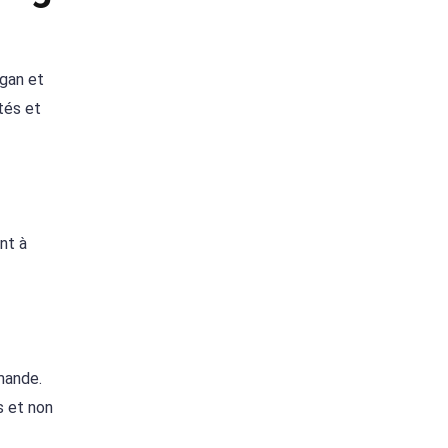
egan et
tés et
nt à
mande.
s et non