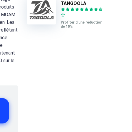
TANGOOLA
roduits
 de MOAM
ien. Les
Profiter d'une réduction
de 10%
reflétant
ence
de
outenant
 sur le