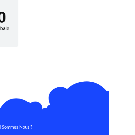
0
bale
i Sommes Nous ?