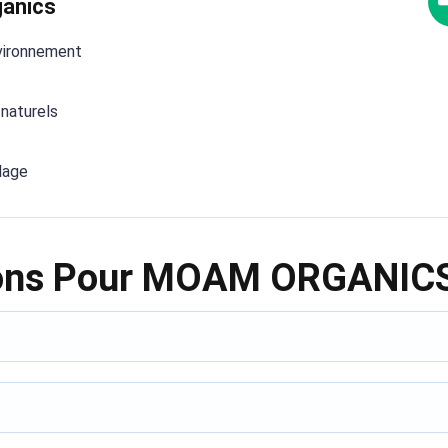
ganics
vironnement
 naturels
lage
tions Pour MOAM ORGANIC