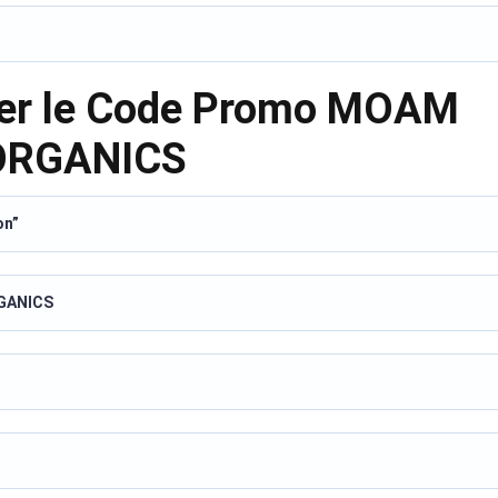
ser le Code Promo MOAM
ORGANICS
on”
RGANICS