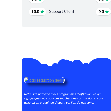
Support Client
10.0
9.0
Notre site participe à des programmes d’affiliation, ce qui
signifie que nous pouvons toucher une commission si vous
achetez un produit en cliquant sur l’un de nos liens.