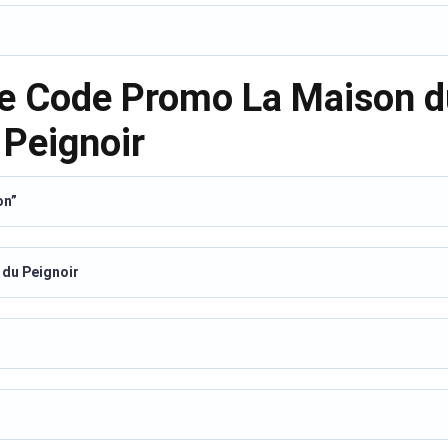
le Code Promo La Maison d
Peignoir
on”
n du Peignoir