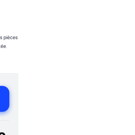
es pièces
tée.