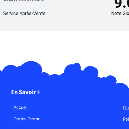
9.
Service Après-Vente
Note Glo
En Savoir +
Qu
Accueil
Pol
Codes Promo