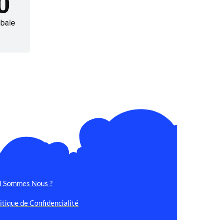
0
bale
i Sommes Nous ?
itique de Confidencialité