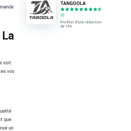
TANGOOLA
ommande
Profiter d'une réduction
de 10%
 La
e soit
tes vos
ualité
nt que
noir un