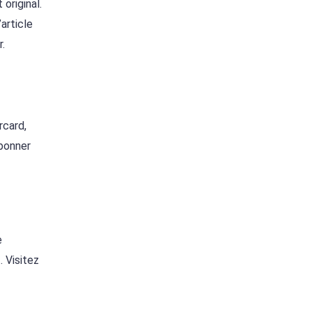
original.
article
r.
rcard,
abonner
e
 Visitez