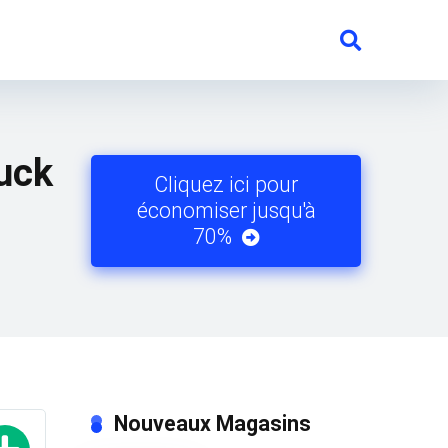
uck
Cliquez ici pour
économiser jusqu'à
70%
Nouveaux Magasins