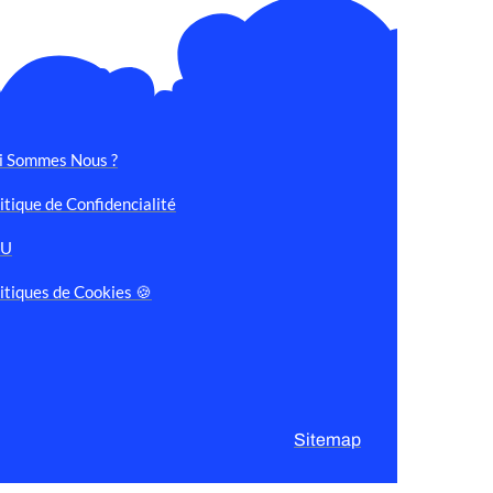
i Sommes Nous ?
itique de Confidencialité
GU
itiques de Cookies 🍪
Sitemap