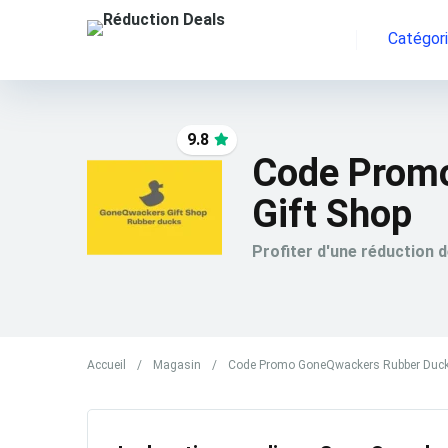
Catégor
9.8
Code Prom
Gift Shop
Profiter d'une réduction 
Accueil
/
Magasin
/
Code Promo GoneQwackers Rubber Duck 