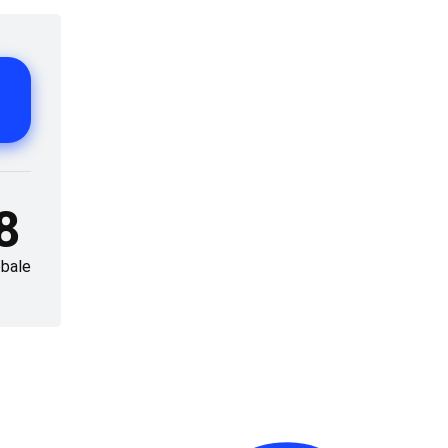
8
bale