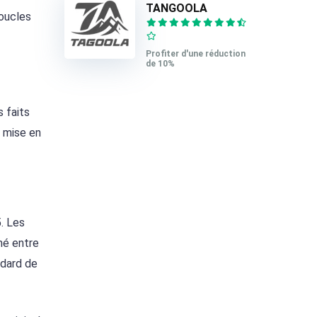
TANGOOLA
boucles
Profiter d'une réduction
de 10%
 faits
t mise en
. Les
mé entre
ndard de