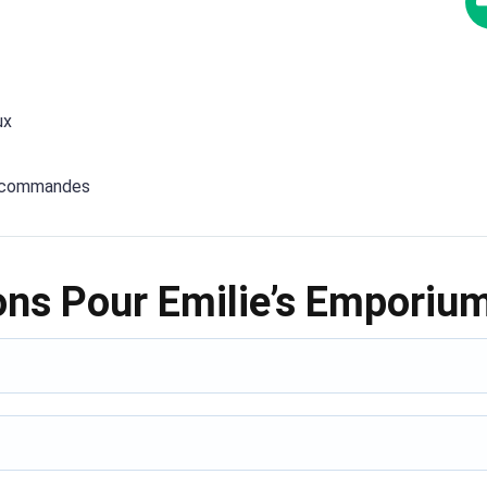
ux
es commandes
ons Pour Emilie’s Emporiu