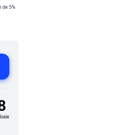
on de 5%
8
bale