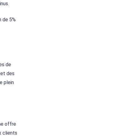
inus.
on de 5%
les de
 et des
e plein
ne offre
x clients