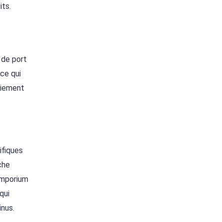
its.
s de port
ce qui
paiement
ifiques
che
 Emporium
qui
inus.