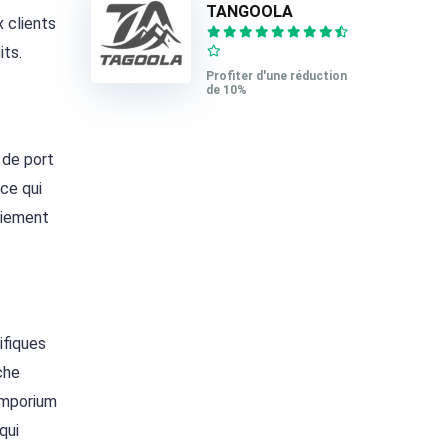
TANGOOLA
x clients
its.
Profiter d'une réduction
de 10%
s de port
ce qui
paiement
ifiques
che
 Emporium
qui