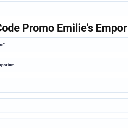
 Code Promo Emilie’s Empo
on”
Emporium