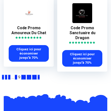
Code Promo
Code Promo
Amoureux Du Chat
Sanctuaire du
Dragon
Cliquez ici pour
économiser
Cliquez ici pour
jusqu'à 70%
économiser
jusqu'à 70%
«
1
2
…
8
9
10
11
12
»